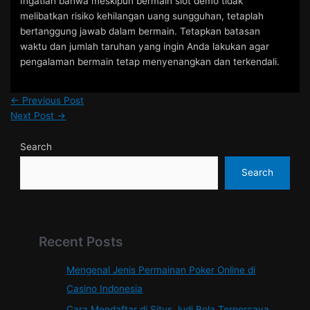
Ingatlah bahwa meskipun bermain slot demo tidak
melibatkan risiko kehilangan uang sungguhan, tetaplah
bertanggung jawab dalam bermain. Tetapkan batasan
waktu dan jumlah taruhan yang ingin Anda lakukan agar
pengalaman bermain tetap menyenangkan dan terkendali.
Post
←
Previous Post
navigation
Next Post
→
Search
Search
Recent Posts
Mengenal Jenis Permainan Poker Online di
Casino Indonesia
Cara Mendaftar di Situs Judi Bola Terpercaya