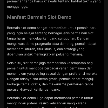
permainan tanpa harus khawatir tentang hal-hal teknis yang
mengganggu.
Manfaat Bermain Slot Demo
Bermain slot demo sangat bermanfaat untuk pemain baru
yang ingin belajar tentang berbagai jenis permainan slot
tanpa harus mengeluarkan uang sungguhan. Dengan
mengakses demo pragmatic atau demo pg, pemain dapat
memahami aturan, fitur khusus, dan strategi yang
diperlukan untuk meningkatkan peluang menang.
Selain itu, slot demo juga memberikan kesempatan bagi
pemain untuk mencoba berbagai varian permainan dan
menemukan yang paling sesuai dengan preferensi mereka.
Dengan adanya slot demo gratis, pemain dapat menguji
berbagai tema, grafis, dan mekanisme permainan tanpa
merasa khawatir kehilangan uang.
Bermain slot demo juga dapat membantu pemain untuk
menghindari potensi resiko kehilangan uang karena