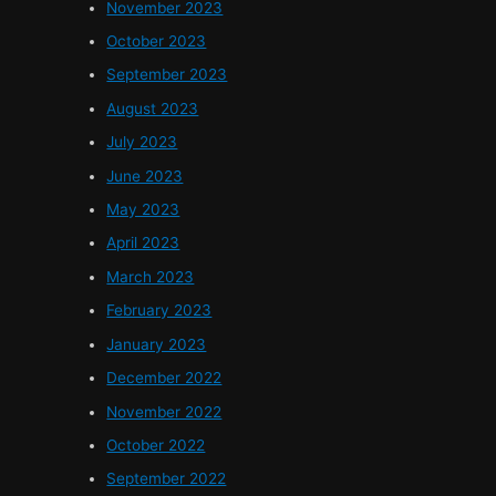
November 2023
October 2023
September 2023
August 2023
July 2023
June 2023
May 2023
April 2023
March 2023
February 2023
January 2023
December 2022
November 2022
October 2022
September 2022