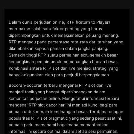
Skip
to
content
Dalam dunia perjudian online, RTP (Return to Player)
merupakan salah satu faktor penting yang harus
dipertimbangkan untuk memaksimalkan peluang menang.
RTP mengacu pada persentase rata-rata dari taruhan yang
dikembalikan kepada pemain dalam jangka panjang.
Semakin tinggi RTP suatu permainan slot, semakin besar
kemungkinan pemain untuk memenangkan hadiah besar.
Kombinasi antara RTP slot dan live menjadi strategi yang
banyak digunakan oleh para penjudi berpengalaman.
Bocoran-bocoran terbaru mengenai RTP slot dan live
menjadi topik yang hangat diperbincangkan dalam
komunitas perjudian online. Mengetahui informasi terbaru
mengenai RTP slot gacor hari ini menjadi kunci bagi para
pemain untuk meraih kemenangan besar. Terutama dengan
popularitas RTP slot pragmatic yang sedang pesat saat ini,
pemain perlu memahami bagaimana memanfaatkan
informasi ini secara optimal dalam setiap sesi permainan.