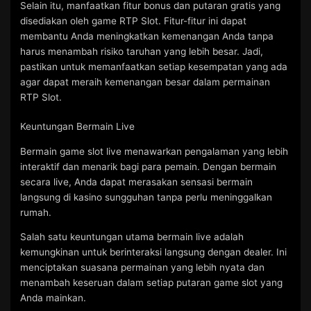
Selain itu, manfaatkan fitur bonus dan putaran gratis yang
disediakan oleh game RTP Slot. Fitur-fitur ini dapat
membantu Anda meningkatkan kemenangan Anda tanpa
harus menambah risiko taruhan yang lebih besar. Jadi,
pastikan untuk memanfaatkan setiap kesempatan yang ada
agar dapat meraih kemenangan besar dalam permainan
RTP Slot.
Keuntungan Bermain Live
Bermain game slot live menawarkan pengalaman yang lebih
interaktif dan menarik bagi para pemain. Dengan bermain
secara live, Anda dapat merasakan sensasi bermain
langsung di kasino sungguhan tanpa perlu meninggalkan
rumah.
Salah satu keuntungan utama bermain live adalah
kemungkinan untuk berinteraksi langsung dengan dealer. Ini
menciptakan suasana permainan yang lebih nyata dan
menambah keseruan dalam setiap putaran game slot yang
Anda mainkan.