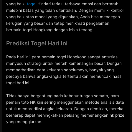
yang baik.
togel
Hindari terlalu terbawa emosi dan bertaruh
melebihi batas yang telah ditentukan. Dengan memiliki kontrol
yang baik atas modal yang digunakan, Anda bisa mencegah
kerugian yang besar dan tetap menikmati pengalaman
bermain togel Hongkong dengan lebih tenang.
Prediksi Togel Hari Ini
Pada hari ini, para pemain togel Hongkong sangat antusias
menyusun strategi untuk meraih kemenangan besar. Dengan
memperhatikan data keluaran sebelumnya, banyak yang
percaya bahwa angka-angka tertentu akan memuncaki hasil
togel hari ini.
Tidak hanya bergantung pada keberuntungan semata, para
pemain toto HK kini sering menggunakan metode analisis data
untuk memprediksi angka keluaran. Dengan demikian, mereka
berharap dapat meningkatkan peluang memenangkan hk prize
yang menggiurkan.