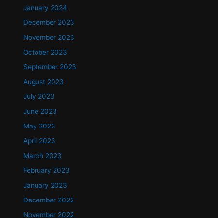
January 2024
December 2023
November 2023
October 2023
September 2023
August 2023
July 2023
June 2023
May 2023
April 2023
March 2023
February 2023
January 2023
December 2022
November 2022