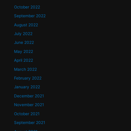
October 2022
September 2022
August 2022
July 2022
June 2022
May 2022
April 2022
March 2022
February 2022
January 2022
December 2021
November 2021
October 2021
September 2021