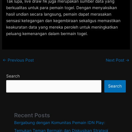
Tak lupa, live draw hk juga merupakan sumber data yang
berkualitas untuk para pemain togel. Dengan menyaksikan
hasil undian secara langsung, pemain dapat merasakan
sensasi ketegangan dan kegembiraan sekaligus memastikan
keakuratan data yang mereka peroleh untuk meningkatkan
peluang kemenangan dalam bermain togel.
Post
←
Previous Post
Next Post
→
navigation
Search
Search
Recent Posts
Bergabung dengan Komunitas Pemain IDN Play:
Temukan Teman Bermain dan Diskusikan Strategi