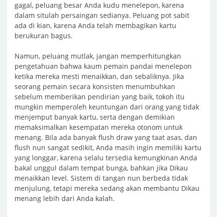
gagal, peluang besar Anda kudu menelepon, karena
dalam situlah persaingan sedianya. Peluang pot sabit
ada di kian, karena Anda telah membagikan kartu
berukuran bagus.
Namun, peluang mutlak, jangan memperhitungkan
pengetahuan bahwa kaum pemain pandai menelepon
ketika mereka mesti menaikkan, dan sebaliknya. Jika
seorang pemain secara konsisten menumbuhkan
sebelum memberikan pendirian yang baik, tokoh itu
mungkin memperoleh keuntungan dari orang yang tidak
menjemput banyak kartu, serta dengan demikian
memaksimalkan kesempatan mereka otonom untuk
menang. Bila ada banyak flush draw yang taat asas, dan
flush nun sangat sedikit, Anda masih ingin memiliki kartu
yang longgar, karena selalu tersedia kemungkinan Anda
bakal unggul dalam tempat bunga, bahkan jika Dikau
menaikkan level. Sistem di tangan nun berbeda tidak
menjulung, tetapi mereka sedang akan membantu Dikau
menang lebih dari Anda kalah.