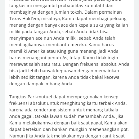
tangkas ini mengambil probabilitas kumulatif dan
membaginya dengan jumlah tokoh. Dalam permainan
Texas Hold’em, misalnya, Kamu dapat membagi peluang
menang dengan banyak ace dan kepala suku yang kalian
miliki pada tangan Anda, sebab Anda tidak bisa
menyimpan ace nun Anda miliki, sebab Anda telah
membagikannya. membantu mereka. Kamu harus
memiliki Amerika atau King guna menang, jadi Anda
harus menangani penuh As, tetapi Kamu tidak ingin
merawat salah satu ratu. Dengan frekuensi absolut, Anda
bisa jadi lebih banyak kepuasan dengan memainkan
lebih sedikit tangan, karena Anda tidak bakal kecewa
dengan dampak imbang Anda.
Tangkas Pari-mutuel dapat mempergunakan konsep
frekuensi absolut untuk menghitung kartu terbaik Anda,
karena ada cenderung sistem untuk menang tatkala
Anda gagal, tatkala lawan sudah menambah Anda. Jika
Kamu melakukannya dengan baik saat gagal, Kamu akan
dapat bertekun dan bahkan mungkin memenangkan pot.
Namun jika Anda tak melakukannya dengan cantik saat