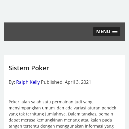
MENU
Sistem Poker
By:
Ralph Kelly
Published: April 3, 2021
Poker ialah salah satu permainan judi yang
menyimpangkan umum, dan ada variasi aturan pendek
yang tak terhitung jumlahnya. Dalam tangkas, pemain
dapat merasa kemungkinan menang atau kalah pada
tangan tertentu dengan menggunakan informasi yang