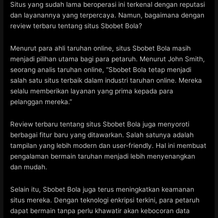
Situs yang sudah lama beroperasi ini terkenal dengan reputasi
dan layanannya yang terpercaya. Namun, bagaimana dengan
review terbaru tentang situs Sbobet Bola?
Menurut para ahli taruhan online, situs Sbobet Bola masih
menjadi pilihan utama bagi para petaruh. Menurut John Smith,
seorang analis taruhan online, “Sbobet Bola tetap menjadi
salah satu situs terbaik dalam industri taruhan online. Mereka
selalu memberikan layanan yang prima kepada para
pelanggan mereka.”
Review terbaru tentang situs Sbobet Bola juga menyoroti
berbagai fitur baru yang ditawarkan. Salah satunya adalah
tampilan yang lebih modern dan user-friendly. Hal ini membuat
pengalaman bermain taruhan menjadi lebih menyenangkan
dan mudah.
Selain itu, Sbobet Bola juga terus meningkatkan keamanan
situs mereka. Dengan teknologi enkripsi terkini, para petaruh
dapat bermain tanpa perlu khawatir akan kebocoran data