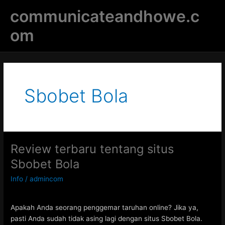
Skip
communicateandhowe.c
to
content
om
Sbobet Bola
Review terbaru tentang situs
Sbobet Bola
Info
/
admincom
Apakah Anda seorang penggemar taruhan online? Jika ya,
pasti Anda sudah tidak asing lagi dengan situs Sbobet Bola.