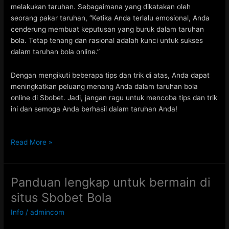
melakukan taruhan. Sebagaimana yang dikatakan oleh
seorang pakar taruhan, “Ketika Anda terlalu emosional, Anda
cenderung membuat keputusan yang buruk dalam taruhan
bola. Tetap tenang dan rasional adalah kunci untuk sukses
dalam taruhan bola online.”
Dengan mengikuti beberapa tips dan trik di atas, Anda dapat
meningkatkan peluang menang Anda dalam taruhan bola
online di Sbobet. Jadi, jangan ragu untuk mencoba tips dan trik
ini dan semoga Anda berhasil dalam taruhan Anda!
Tips
Read More »
dan
trik
menang
Panduan lengkap untuk bermain di
di
situs Sbobet Bola
taruhan
Sbobet
Info
/
admincom
Bola